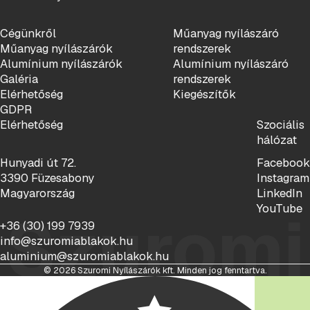
Cégünkről
Műanyag nyílászáró
Műanyag nyílászárók
rendszerek
Alumínium nyílászárók
Alumínium nyílászáró
Galéria
rendszerek
Elérhetőség
Kiegészítők
GDPR
Elérhetőség
Szociális
hálózat
Hunyadi út 72.
Facebook
3390 Füzesabony
Instagram
Magyarország
LinkedIn
YouTube
Szuromi
+36 (30) 199 7939
info@szuromiablakok.hu
aluminium@szuromiablakok.hu
© 2026 Szuromi Nyílászárók kft. Minden jog fenntartva.