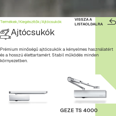
VISSZA A
Termékek/
Kiegészítők/
Ajtócsukók
LISTAOLDALRA
Ajtócsukók
Prémium minőségű ajtócsukók a kényelmes használatért
és a hosszú élettartamért. Stabil működés minden
környezetben.
GEZE TS 4000