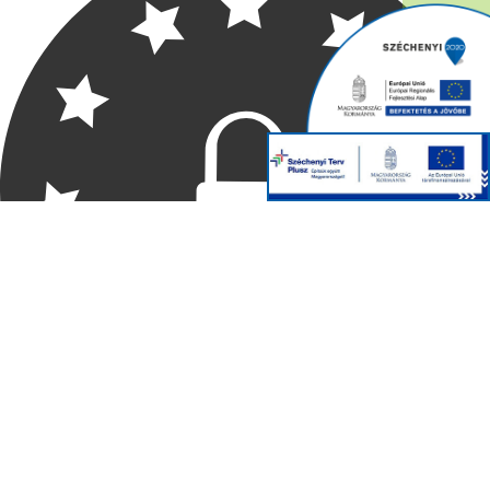
Szuromi Nyílászárók kft.