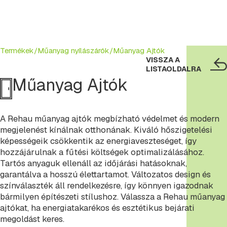
Termékek/
Műanyag nyílászárók/
Műanyag Ajtók
VISSZA A
LISTAOLDALRA
Műanyag Ajtók
A Rehau műanyag ajtók megbízható védelmet és modern
megjelenést kínálnak otthonának. Kiváló hőszigetelési
képességeik csökkentik az energiaveszteséget, így
hozzájárulnak a fűtési költségek optimalizálásához.
Tartós anyaguk ellenáll az időjárási hatásoknak,
garantálva a hosszú élettartamot. Változatos design és
színválaszték áll rendelkezésre, így könnyen igazodnak
bármilyen építészeti stílushoz. Válassza a Rehau műanyag
ajtókat, ha energiatakarékos és esztétikus bejárati
megoldást keres.