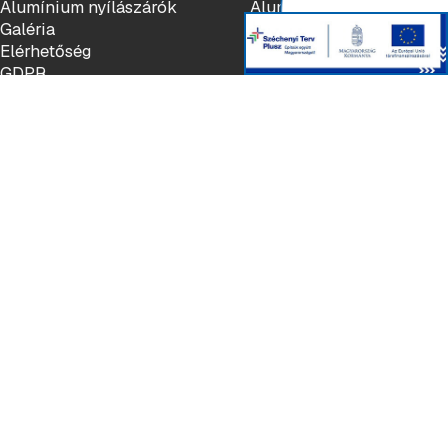
Alumínium nyílászárók
Alumínium nyílászáró
Galéria
rendszerek
Elérhetőség
Kiegészítők
GDPR
Elérhetőség
Szociális
hálózat
Hunyadi út 72.
Facebook
3390 Füzesabony
Instagram
Magyarország
LinkedIn
YouTube
Szuromi
+36 (30) 199 7939
info@szuromiablakok.hu
aluminium@szuromiablakok.hu
© 2026 Szuromi Nyílászárók kft. Minden jog fenntartva.