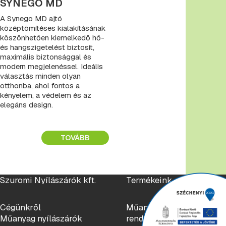
SYNEGO MD
A Synego MD ajtó
középtömítéses kialakításának
köszönhetően kiemelkedő hő-
és hangszigetelést biztosít,
maximális biztonsággal és
modern megjelenéssel. Ideális
választás minden olyan
otthonba, ahol fontos a
kényelem, a védelem és az
elegáns design.
TOVÁBB
Szuromi Nyílászárók kft.
Termékeink
Cégünkről
Műanyag nyílászáró
Műanyag nyílászárók
rendszerek