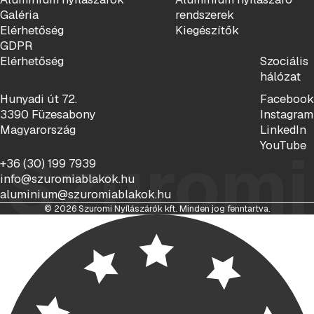
Galéria
rendszerek
Elérhetőség
Kiegészítők
GDPR
Elérhetőség
Szociális
hálózat
Hunyadi út 72.
Facebook
3390 Füzesabony
Instagram
Magyarország
LinkedIn
YouTube
Szuromi
+36 (30) 199 7939
info@szuromiablakok.hu
aluminium@szuromiablakok.hu
© 2026 Szuromi Nyílászárók kft. Minden jog fenntartva.