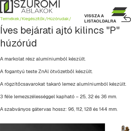
VISSZA A
Termékek/
Kiegészítők/
Húzórudak/
LISTAOLDALRA
Íves bejárati ajtó kilincs "P"
húzórúd
A markolat rész alumíniumból készült.
A fogantyú teste ZnAl ötvözetből készült.
A rögzítőcsavarokat takaró lemez alumíniumból készült.
3 féle lemezszélességgel kapható – 25, 32 és 36 mm.
A szabványos gátervas hossz: 96, 112, 128 és 144 mm.