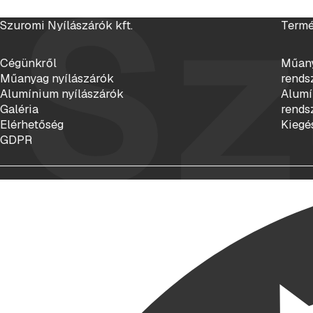
Sz
Szuromi Nyílászárók kft.
Termé
Cégünkről
Műany
Műanyag nyílászárók
rends
Alumínium nyílászárók
Alumí
Galéria
rends
Elérhetőség
Kiegé
GDPR