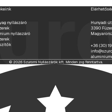
ur
keink
Elérhetősé
ag nyílászáró
Hunyadi út
zerek
3390 Füze
nium nyílászáró
Magyarors
zerek
szítők
+36 (30) 1
info@szur
aluminium
© 2026 Szuromi Nyílászárók kft. Minden jog fenntartva.