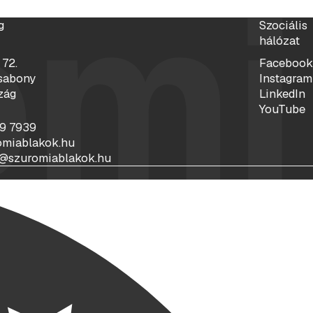
omi
g
Szociális
hálózat
 72.
Facebook
sabony
Instagram
zág
LinkedIn
YouTube
99 7939
omiablakok.hu
@szuromiablakok.hu