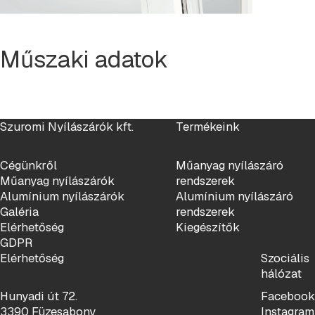
Műszaki adatok
Szuromi Nyílászárók kft.
Termékeink
Cégünkről
Műanyag nyílászáró
Műanyag nyílászárók
rendszerek
Alumínium nyílászárók
Alumínium nyílászáró
Galéria
rendszerek
Elérhetőség
Kiegészítők
GDPR
Elérhetőség
Szociális
hálózat
Hunyadi út 72.
Facebook
3390 Füzesabony
Instagram