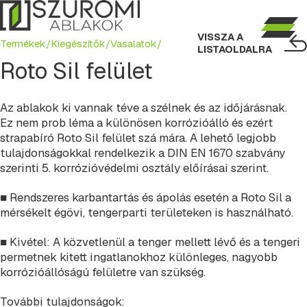
VISSZA A
Termékek/
Kiegészítők/
Vasalatok/
LISTAOLDALRA
Roto Sil felület
Az ablakok ki vannak téve a szélnek és az időjárásnak.
Ez nem prob léma a különösen korrózióálló és ezért
strapabíró Roto Sil felület szá mára. A lehető legjobb
tulajdonságokkal rendelkezik a DIN EN 1670 szabvány
szerinti 5. korrózióvédelmi osztály előírásai szerint.
■ Rendszeres karbantartás és ápolás esetén a Roto Sil a
mérsékelt égövi, tengerparti területeken is használható.
■ Kivétel: A közvetlenül a tenger mellett lévő és a tengeri
permetnek kitett ingatlanokhoz különleges, nagyobb
korrózióállóságú felületre van szükség.
További tulajdonságok: